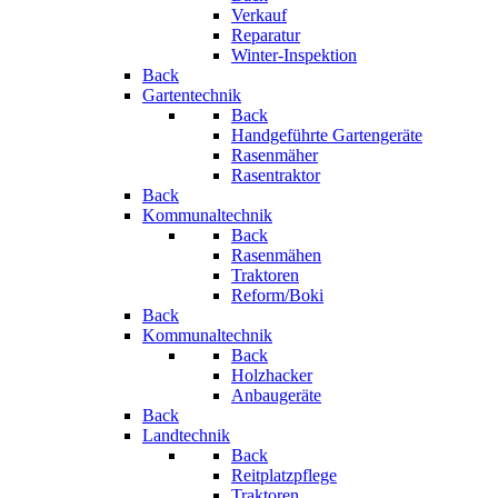
Verkauf
Reparatur
Winter-Inspektion
Back
Gartentechnik
Back
Handgeführte Gartengeräte
Rasenmäher
Rasentraktor
Back
Kommunaltechnik
Back
Rasenmähen
Traktoren
Reform/Boki
Back
Kommunaltechnik
Back
Holzhacker
Anbaugeräte
Back
Landtechnik
Back
Reitplatzpflege
Traktoren