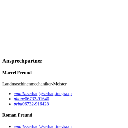
Ansprechpartner
Marcel Freund
Landmaschinenmechaniker-Meister
email
z.serhaq@serhaq-tnegra.qr
phone
06732-91640
print
06732-916428
Roman Freund
email
e.serhaq@serhaq-tnegra.qr