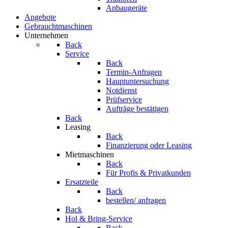
Anbaugeräte
Angebote
Gebrauchtmaschinen
Unternehmen
Back
Service
Back
Termin-Anfragen
Hauptuntersuchung
Notdienst
Prüfservice
Aufträge bestätigen
Back
Leasing
Back
Finanzierung oder Leasing
Mietmaschinen
Back
Für Profis & Privatkunden
Ersatzteile
Back
bestellen/ anfragen
Back
Hol & Bring-Service
Back