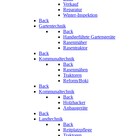
Verkauf
Reparatur
Winter-Inspektion
Back
Gartentechnik
Back
Handgeführte Gartengeräte
Rasenmäher
Rasentraktor
Back
Kommunaltechnik
Back
Rasenmähen
Traktoren
Reform/Boki
Back
Kommunaltechnik
Back
Holzhacker
Anbaugeräte
Back
Landtechnik
Back
Reitplatzpflege
Traktoren