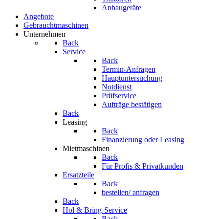
Anbaugeräte
Angebote
Gebrauchtmaschinen
Unternehmen
Back
Service
Back
Termin-Anfragen
Hauptuntersuchung
Notdienst
Prüfservice
Aufträge bestätigen
Back
Leasing
Back
Finanzierung oder Leasing
Mietmaschinen
Back
Für Profis & Privatkunden
Ersatzteile
Back
bestellen/ anfragen
Back
Hol & Bring-Service
Back