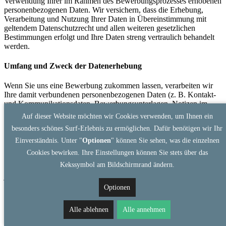
Verwendung Ihrer im Rahmen des Bewerbungsprozesses erhobenen
personenbezogenen Daten. Wir versichern, dass die Erhebung,
Verarbeitung und Nutzung Ihrer Daten in Übereinstimmung mit
geltendem Datenschutzrecht und allen weiteren gesetzlichen
Bestimmungen erfolgt und Ihre Daten streng vertraulich behandelt
werden.
Umfang und Zweck der Datenerhebung
Wenn Sie uns eine Bewerbung zukommen lassen, verarbeiten wir
Ihre damit verbundenen personenbezogenen Daten (z. B. Kontakt-
und Kommunikationsdaten, Bewerbungsunterlagen, Notizen im
Rahmen von Bewerbungsgesprächen etc.), soweit dies zur
Auf dieser Website möchten wir Cookies verwenden, um Ihnen ein
Entscheidung über die Begründung eines
besonders schönes Surf-Erlebnis zu ermöglichen. Dafür benötigen wir Ihr
Beschäftigungsverhältnisses erforderlich ist. Rechtsgrundlage hierfür
ist § 26 BDSG nach deutschem Recht (Anbahnung eines
Einverständnis. Unter "
Optionen
" können Sie sehen, was die einzelnen
Beschäftigungsverhältnisses), Art. 6 Abs. 1 lit. b DSGVO
Cookies bewirken. Ihre Einstellungen können Sie stets über das
(allgemeine Vertragsanbahnung) und – sofern Sie eine Einwilligung
Kekssymbol am Bildschirmrand ändern.
erteilt haben – Art. 6 Abs. 1 lit. a DSGVO. Die Einwilligung ist
jederzeit widerrufbar. Ihre personenbezogenen Daten werden
innerhalb unseres Unternehmens ausschließlich an Personen
Optionen
weitergegeben, die an der Bearbeitung Ihrer Bewerbung beteiligt
sind.
Alle ablehnen
Alle annehmen
Sofern die Bewerbung erfolgreich ist, werden die von Ihnen