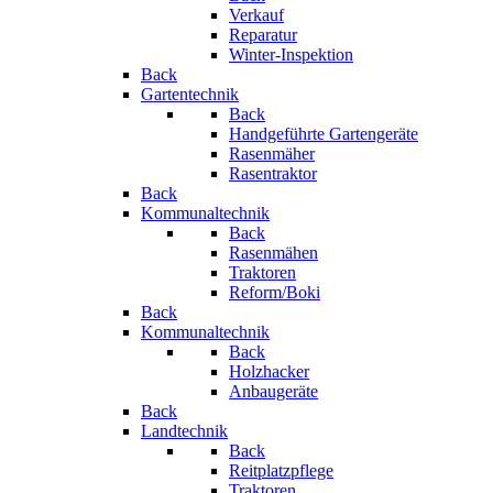
Verkauf
Reparatur
Winter-Inspektion
Back
Gartentechnik
Back
Handgeführte Gartengeräte
Rasenmäher
Rasentraktor
Back
Kommunaltechnik
Back
Rasenmähen
Traktoren
Reform/Boki
Back
Kommunaltechnik
Back
Holzhacker
Anbaugeräte
Back
Landtechnik
Back
Reitplatzpflege
Traktoren