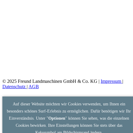
© 2025 Freund Landmaschinen GmbH & Co. KG |
Impressum
|
Datenschutz
|
AGB
Auf dieser Website möchten wir Cookies verwenden, um Ihnen ein
besonders schönes Surf-Erlebnis zu ermöglichen. Dafür benötigen wir Ihr
Einverständnis. Unter "
Optionen
" können Sie sehen, was die einzelnen
Cookies bewirken. Ihre Einstellungen können Sie stets über das
Kekssymbol am Bildschirmrand ändern.