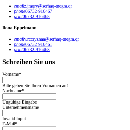
email
z.jraqry@serhaq-tnegra.qr
phone
06732-916467
print
06732-916468
Ilona Eppelmann
email
v.rccryznaa@serhaq-tnegra.qr
phone
06732-916461
print
06732-916468
Schreiben Sie uns
Vorname
*
Bitte geben Sie Ihren Vornamen an!
Nachname
*
Ungültige Eingabe
Unternehmensname
Invalid Input
E-Mail
*