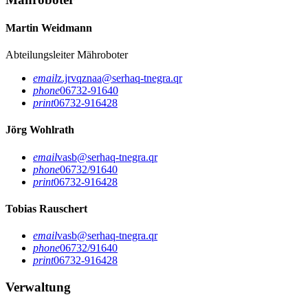
Martin Weidmann
Abteilungsleiter Mähroboter
email
z.jrvqznaa@serhaq-tnegra.qr
phone
06732-91640
print
06732-916428
Jörg Wohlrath
email
vasb@serhaq-tnegra.qr
phone
06732/91640
print
06732-916428
Tobias Rauschert
email
vasb@serhaq-tnegra.qr
phone
06732/91640
print
06732-916428
Verwaltung