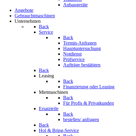
Anbaugeräte
Angebote
Gebrauchtmaschinen
Unternehmen
Back
Service
Back
Termin-Anfragen
Hauptuntersuchung
Notdienst
Prüfservice
Aufträge bestätigen
Back
Leasing
Back
Finanzierung oder Leasing
Mietmaschinen
Back
Für Profis & Privatkunden
Ersatzteile
Back
bestellen/ anfragen
Back
Hol & Bring-Service
Back