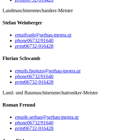
Landmaschinenmechaniker-Meister
Stefan Weinberger
email
vasb@serhaq-tnegra.qr
phone
06732/91640
print
06732-916428
Florian Schwamb
email
s.fpujnzo@serhaq-tnegra.qr
phone
06732/91640
print
06732-916428
Land- und Baumaschinenmechatroniker-Meister
Roman Freund
email
e.serhaq@serhaq-tnegra.qr
phone
06732/91640
print
06732-916428