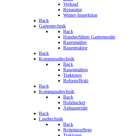
Verkauf
Reparatur
Winter-Inspektion
Back
Gartentechnik
Back
Handgeführte Gartengeräte
Rasenmäher
Rasentraktor
Back
Kommunaltechnik
Back
Rasenmähen
Traktoren
Reform/Boki
Back
Kommunaltechnik
Back
Holzhacker
Anbaugeräte
Back
Landtechnik
Back
Reitplatzpflege
Traktoren