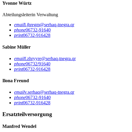
Yvonne Würtz
Abteilungsleiterin Verwaltung
email
l.jhregm@serhaq-tnegra.qr
phone
06732-91640
print
06732-916428
Sabine Müller
email
f.zhryyre@serhaq-tnegra.qr
phone
06732/91640
print
06732-916428
Ilona Freund
email
v.serhaq@serhaq-tnegra.qr
phone
06732-91640
print
06732-916428
Ersatzteilversorgung
Manfred Wendel