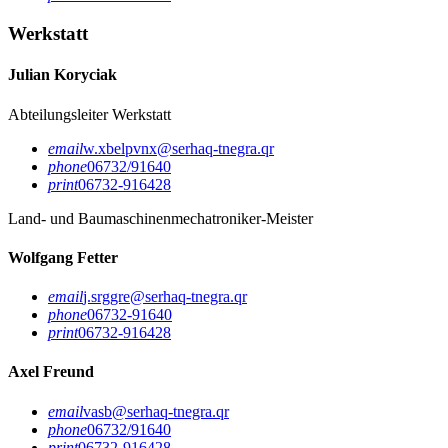
Werkstatt
Julian Koryciak
Abteilungsleiter Werkstatt
email
w.xbelpvnx@serhaq-tnegra.qr
phone
06732/91640
print
06732-916428
Land- und Baumaschinenmechatroniker-Meister
Wolfgang Fetter
email
j.srggre@serhaq-tnegra.qr
phone
06732-91640
print
06732-916428
Axel Freund
email
vasb@serhaq-tnegra.qr
phone
06732/91640
print
06732-916428