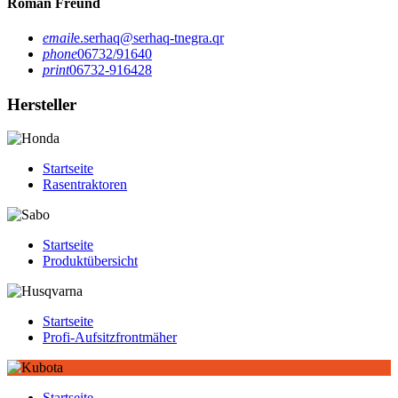
Roman Freund
email
e.serhaq@serhaq-tnegra.qr
phone
06732/91640
print
06732-916428
Hersteller
Startseite
Rasentraktoren
Startseite
Produktübersicht
Startseite
Profi-Aufsitzfrontmäher
Startseite