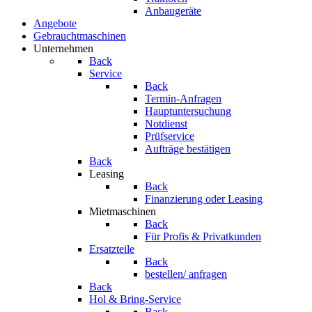
Anbaugeräte
Angebote
Gebrauchtmaschinen
Unternehmen
Back
Service
Back
Termin-Anfragen
Hauptuntersuchung
Notdienst
Prüfservice
Aufträge bestätigen
Back
Leasing
Back
Finanzierung oder Leasing
Mietmaschinen
Back
Für Profis & Privatkunden
Ersatzteile
Back
bestellen/ anfragen
Back
Hol & Bring-Service
Back