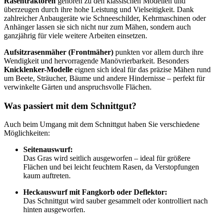
Rasentraktoren
gehören zu den klassischen Modellen und
überzeugen durch ihre hohe Leistung und Vielseitigkeit. Dank
zahlreicher Anbaugeräte wie Schneeschilder, Kehrmaschinen oder
Anhänger lassen sie sich nicht nur zum Mähen, sondern auch
ganzjährig für viele weitere Arbeiten einsetzen.
Aufsitzrasenmäher (Frontmäher)
punkten vor allem durch ihre
Wendigkeit und hervorragende Manövrierbarkeit. Besonders
Knicklenker-Modelle
eignen sich ideal für das präzise Mähen rund
um Beete, Sträucher, Bäume und andere Hindernisse – perfekt für
verwinkelte Gärten und anspruchsvolle Flächen.
Was passiert mit dem Schnittgut?
Auch beim Umgang mit dem Schnittgut haben Sie verschiedene
Möglichkeiten:
Seitenauswurf:
Das Gras wird seitlich ausgeworfen – ideal für größere
Flächen und bei leicht feuchtem Rasen, da Verstopfungen
kaum auftreten.
Heckauswurf mit Fangkorb oder Deflektor:
Das Schnittgut wird sauber gesammelt oder kontrolliert nach
hinten ausgeworfen.