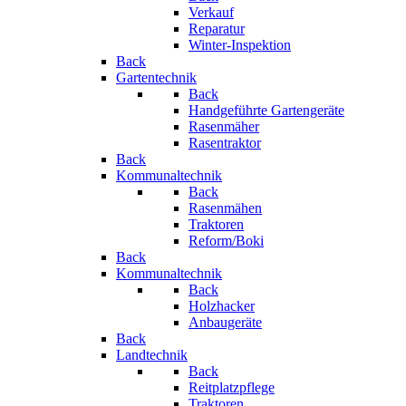
Verkauf
Reparatur
Winter-Inspektion
Back
Gartentechnik
Back
Handgeführte Gartengeräte
Rasenmäher
Rasentraktor
Back
Kommunaltechnik
Back
Rasenmähen
Traktoren
Reform/Boki
Back
Kommunaltechnik
Back
Holzhacker
Anbaugeräte
Back
Landtechnik
Back
Reitplatzpflege
Traktoren