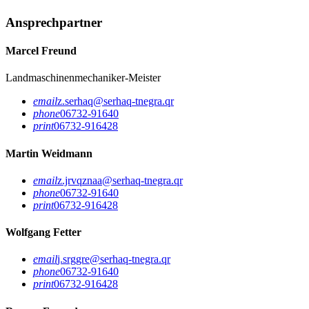
Ansprechpartner
Marcel Freund
Landmaschinenmechaniker-Meister
email
z.serhaq@serhaq-tnegra.qr
phone
06732-91640
print
06732-916428
Martin Weidmann
email
z.jrvqznaa@serhaq-tnegra.qr
phone
06732-91640
print
06732-916428
Wolfgang Fetter
email
j.srggre@serhaq-tnegra.qr
phone
06732-91640
print
06732-916428